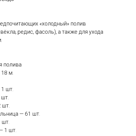
редпочитающих «холодный» полив
свёкла, редис, фасоль), а также для ухода
.
я полива
18 м.
1 шт.
 шт.
 шт.
льница — 61 шт.
 шт.
— 1 шт.