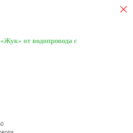
«Жук» от водопровода с
0
овода