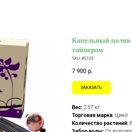
Капельный полив 
таймером
SKU:
#5129
7 900
р.
ЗАКАЗАТЬ
Вес:
2.57 кг.
Торговая марка
: Цикл
Количество растений:
6
Забор воды:
От водопр